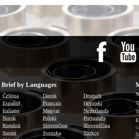
Brief by Languages
M
N
Čeština
Dansk
Deutsch
T
Español
Français
Hrvatski
Italiano
Magyar
Nederlands
T
Norsk
Polski
Português
E
Română
Slovenčina
Slovenščina
Co
Suomi
Svenska
Türkçe
Po